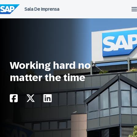
Ir
para
o
conteúdo
Working hard no
matter the time