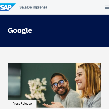
Ir
para
o
conteúdo
Google
Press Release