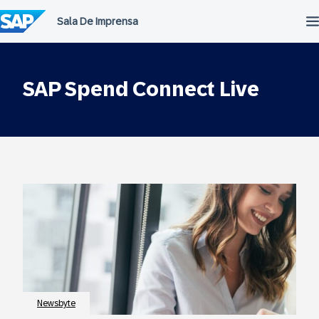
Ir
para
o
conteúdo
SAP Spend Connect Live
Newsbyte