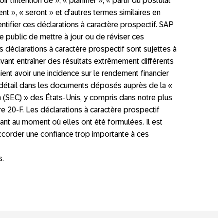
r l’intention de », « planifier », « partir du postulat
nt », « seront » et d’autres termes similaires en
ntifier ces déclarations à caractère prospectif. SAP
 public de mettre à jour ou de réviser ces
s déclarations à caractère prospectif sont sujettes à
uvant entraîner des résultats extrêmement différents
ient avoir une incidence sur le rendement financier
 détail dans les documents déposés auprès de la «
(SEC) » des États-Unis, y compris dans notre plus
re 20-F. Les déclarations à caractère prospectif
ant au moment où elles ont été formulées. Il est
corder une confiance trop importante à ces
s.