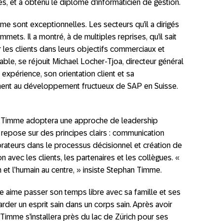
s, et a obtenu le diplôme d’informaticien de gestion.
 sont exceptionnelles. Les secteurs qu’il a dirigés
mets. Il a montré, à de multiples reprises, qu’il sait
es clients dans leurs objectifs commerciaux et
ble, se réjouit Michael Locher-Tjoa, directeur général
expérience, son orientation client et sa
ement au développement fructueux de SAP en Suisse.
n Timme adoptera une approche de leadership
repose sur des principes clairs : communication
orateurs dans le processus décisionnel et création de
n avec les clients, les partenaires et les collègues. «
n et l’humain au centre, » insiste Stephan Timme.
e aime passer son temps libre avec sa famille et ses
garder un esprit sain dans un corps sain. Après avoir
imme s’installera près du lac de Zürich pour ses