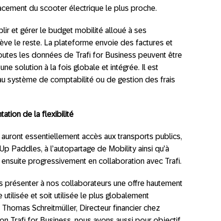
lacement du scooter électrique le plus proche.
blir et gérer le budget mobilité alloué à ses
lève le reste. La plateforme envoie des factures et
outes les données de Trafi for Business peuvent être
ne solution à la fois globale et intégrée. Il est
e au système de comptabilité ou de gestion des frais
ation de la flexibilité
auront essentiellement accès aux transports publics,
Up Paddles, à l’autopartage de Mobility ainsi qu’à
a ensuite progressivement en collaboration avec Trafi.
ns présenter à nos collaborateurs une offre hautement
e utilisée et soit utilisée le plus globalement
 Thomas Schreitmüller, Directeur financier chez
on Trafi for Business, nous avons aussi pour objectif