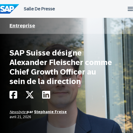
Passer
au
contenu
Entreprise
SAP Suisse désigne
Alexander Fleischer comme
Chief Growth Officer au
sein de la direction
Newsbyte
par
Stephanie Freise
avril 21, 2026