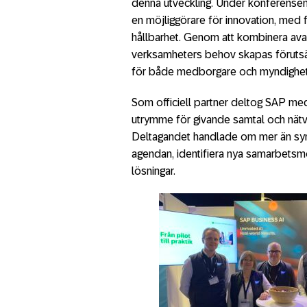
denna utveckling. Under konferensen
en möjliggörare för innovation, med fo
hållbarhet. Genom att kombinera ava
verksamheters behov skapas förutsätt
för både medborgare och myndighet
Som officiell partner deltog SAP med
utrymme för givande samtal och nätv
Deltagandet handlade om mer än synli
agendan, identifiera nya samarbetsmö
lösningar.