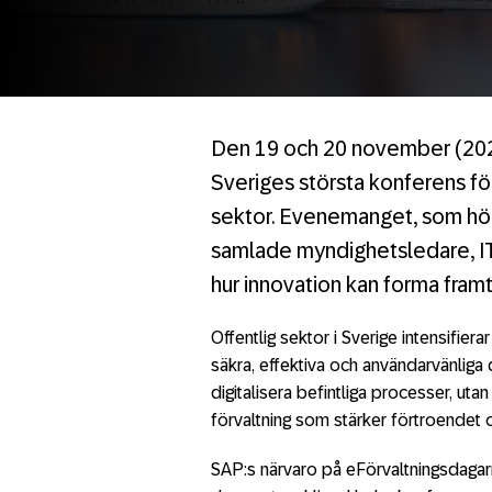
Den 19 och 20 november (20
Sveriges största konferens för
sektor. Evenemanget, som höl
samlade myndighetsledare, IT-
hur innovation kan forma framt
Offentlig sektor i Sverige intensifie
säkra, effektiva och användarvänliga d
digitalisera befintliga processer, ut
förvaltning som stärker förtroendet o
SAP:s närvaro på eFörvaltningsdagarn