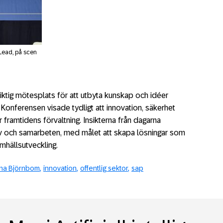
 Lead, på scen
ktig mötesplats för att utbyta kunskap och idéer
r. Konferensen visade tydligt att innovation, säkerhet
r framtidens förvaltning. Insikterna från dagarna
v och samarbeten, med målet att skapa lösningar som
hällsutveckling.
na Björnbom
innovation
offentlig sektor
sap