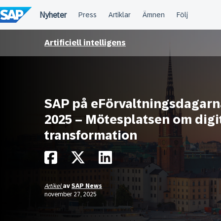
Fortsätt
till
innehållet
Artificiell intelligens
SAP på eFörvaltningsdagarn
2025 – Mötesplatsen om digi
transformation
Artikel
av
SAP News
november 27, 2025