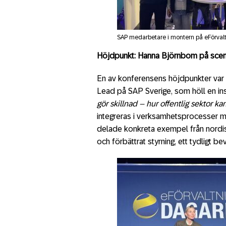
SAP medarbetare i montern på eFörval
Höjdpunkt: Hanna Björnbom på sce
En av konferensens höjdpunkter var
Lead på SAP Sverige, som höll en i
gör skillnad – hur offentlig sektor k
integreras i verksamhetsprocesser m
delade konkreta exempel från nordiska
och förbättrat styrning, ett tydligt be