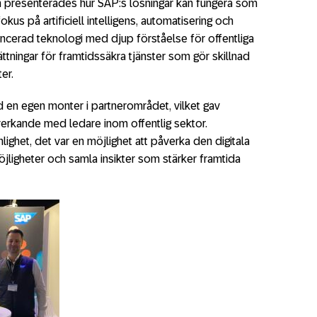
 presenterades hur SAP:s lösningar kan fungera som
kus på artificiell intelligens, automatisering och
ncerad teknologi med djup förståelse för offentliga
ningar för framtidssäkra tjänster som gör skillnad
er.
 en egen monter i partnerområdet, vilket gav
erkande med ledare inom offentlig sektor.
ghet, det var en möjlighet att påverka den digitala
jligheter och samla insikter som stärker framtida