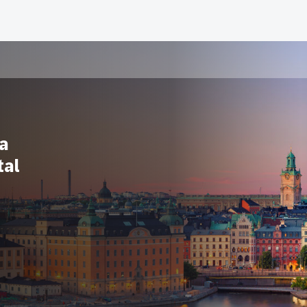
a
tal