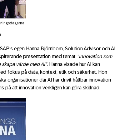
tningsdagarna
n
 SAP:s egen Hanna Björnbom, Solution Advisor och AI
nspirerande presentation med temat
”Innovation som
an skapa värde med AI”
. Hanna visade hur AI kan
ed fokus på data, kontext, etik och säkerhet. Hon
 organisationer där AI har drivit hållbar innovation
vis på att innovation verkligen kan göra skillnad.