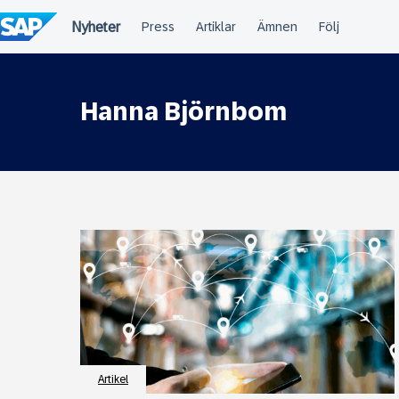
Fortsätt
till
innehållet
Hanna Björnbom
Artikel