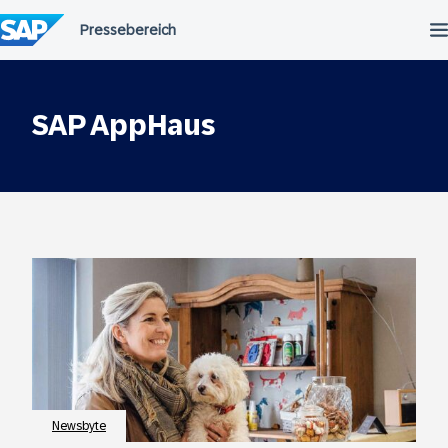
Springe
zu
den
Inhalten
SAP AppHaus
Newsbyte