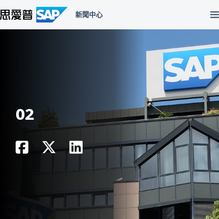
跳
至
主
內
容
區
02