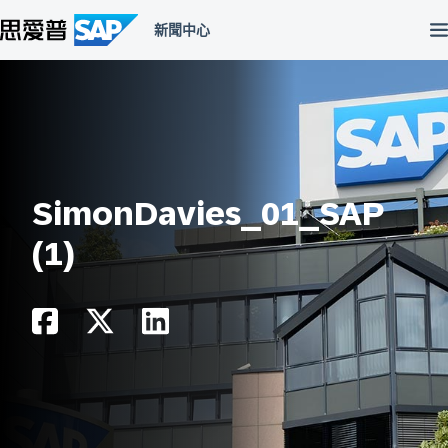
跳
至
主
內
容
區
SimonDavies_01_SAP
(1)