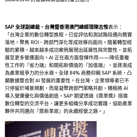
SAP
全球副總裁、台灣暨香港澳門總經理陳志惟
表示：
「台灣企業的數位轉型進程，已從評估和測試階段邁向務實
落地，聚焦 ROI、跨部門深化等成效導向面向。隨著轉型經
驗的累積，越來越多成功案例展現出延展性與完整性，並拓
展至更多營運面向。AI 正在兩方面發揮作用——降低重複
性工作的『省力端』和開拓新價值的『加值端』，並逐漸成
為產業競爭力的分水嶺。全球 84% 商務仰賴 SAP 系統，凸
顯數據整合對 AI 發展的重要性。在台灣，企業領導者已不
只停留於場景規劃，而是凝聚跨部門策略共創，積極將 AI
導入營運優化與價值創造。SAP 期望透過《鼎革獎》搭建
數位轉型的交流平台，讓更多組織分享成功實踐，協助產業
夥伴共同邁向『鼎新革故』的永續經營之路。」