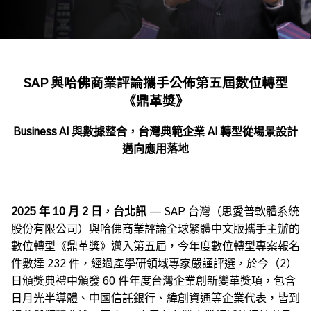
SAP
與哈佛商業評論攜手公佈第五屆數位轉型
《鼎革獎》
Business AI
與數據整合，台灣典範企業
AI
轉型從場景設計
邁向應用落地
2025
年
10
月
2
日，台北訊
— SAP 台灣（思愛普軟體系統
股份有限公司）與哈佛商業評論全球繁體中文版攜手主辦的
數位轉型《鼎革獎》邁入第五屆，今年度數位轉型專案報名
件數達 232 件，經過產學研領域專家嚴謹評選，於今（2）
日頒獎典禮中頒發 60 件年度台灣企業創新變革獎項，包含
日月光半導體、中國信託銀行、緯創資通等企業代表，皆到