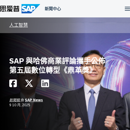
跳
至
主
內
容
人工智慧
區
SAP 與哈佛商業評論攜手公佈
第五屆數位轉型《鼎革獎》
新聞稿
由
SAP News
9 10 月, 2025