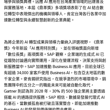
場參與頒獎典禮。因應 AI 應用在台灣產業領域的迅速普及
與實務落地，本屆《鼎革獎》多項獎項表彰了在 AI 結合數
位轉型中表現傑出的機構與領導人，肯定台灣各行各業中加
速數位轉型與永續智慧創新的企業典範。
為將企業的 AI 轉型成果與領導力量納入評選視野，《鼎革
獎》今年新設「AI 應用特別獎」、並在領袖獎面向新增
「數位長獎」兩項獎項。SAP 觀察，企業端的生成式 AI 已
從趨勢討論邁向實際運用，深化在營運流程、決策支持與創
新服務當中。SAP 加速推動 Business AI 應用，目前全球已
有超過 34,000 家客戶使用 Business AI，包含亞太地區的數
千家企業。麥肯錫研究指出，在競爭激烈的市場環境中，銷
售團隊中約五分之一的職能未來可能被自動化取代，
Gartner 則認為到 2028 年，30% 的 500 強企業將主要透過
搭載 AI 的通路提供服務。SAP 相信，數據是發展代理式 AI
的基石，當數據孤島被打破且落實整合，即能加速推動
Business AI 的發展與價值鏈的整合應用。