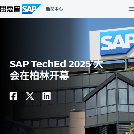
跳
至
主
內
容
區
SAP TechEd 2025 大
会在柏林开幕