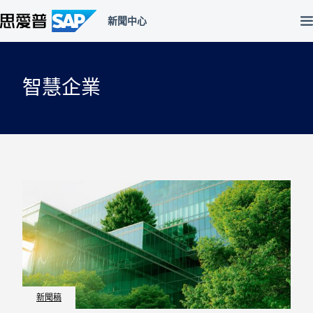
跳
至
主
內
容
區
智慧企業
新聞稿