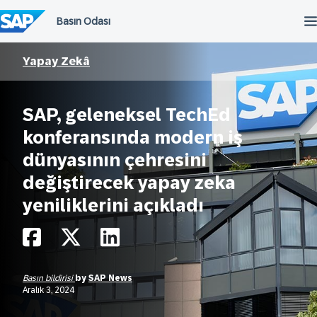
İçeriğe
atla
Yapay Zekâ
SAP, geleneksel TechEd
konferansında modern iş
dünyasının çehresini
değiştirecek yapay zeka
yeniliklerini açıkladı
Basın bildirisi
by
SAP News
Aralık 3, 2024