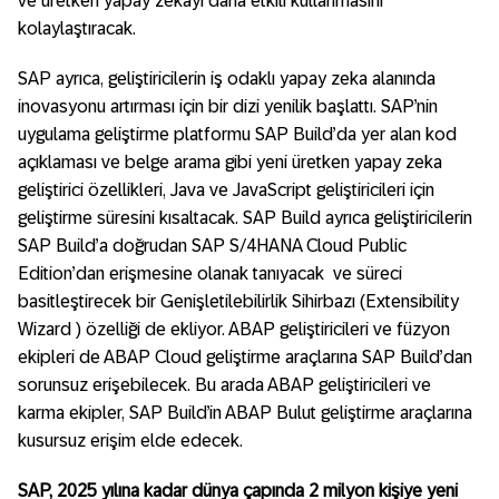
ve üretken yapay zekayı daha etkili kullanmasını
kolaylaştıracak.
SAP ayrıca, geliştiricilerin iş odaklı yapay zeka alanında
inovasyonu artırması için bir dizi yenilik başlattı. SAP’nin
uygulama geliştirme platformu SAP Build’da yer alan kod
açıklaması ve belge arama gibi yeni üretken yapay zeka
geliştirici özellikleri, Java ve JavaScript geliştiricileri için
geliştirme süresini kısaltacak. SAP Build ayrıca geliştiricilerin
SAP Build’a doğrudan SAP S/4HANA Cloud Public
Edition’dan erişmesine olanak tanıyacak
ve süreci
basitleştirecek bir Genişletilebilirlik Sihirbazı (Extensibility
Wizard ) özelliği de ekliyor. ABAP geliştiricileri ve füzyon
ekipleri de ABAP Cloud geliştirme araçlarına SAP Build’dan
sorunsuz erişebilecek. Bu arada ABAP geliştiricileri ve
karma ekipler, SAP Build’in ABAP Bulut geliştirme araçlarına
kusursuz erişim elde edecek.
SAP, 2025 yılına kadar dünya çapında 2 milyon kişiye yeni