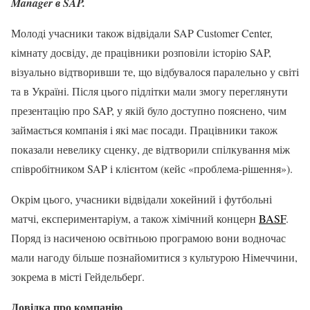
Manager в SAP.
Молоді учасники також відвідали SAP Customer Center,
кімнату досвіду, де працівники розповіли історію SAP,
візуально відтворивши те, що відбувалося паралельно у світі
та в Україні. Після цього підлітки мали змогу переглянути
презентацію про SAP, у якій було доступно пояснено, чим
займається компанія і які має посади. Працівники також
показали невелику сценку, де відтворили спілкування між
співробітником SAP і клієнтом (кейс «проблема-рішення»).
Окрім цього, учасники відвідали хокейний і футбольні
матчі, експериментаріум, а також хімічний концерн
BASF
.
Поряд із насиченою освітньою програмою вони водночас
мали нагоду більше познайомитися з культурою Німеччини,
зокрема в місті Гейдельберґ.
Довідка про компанію