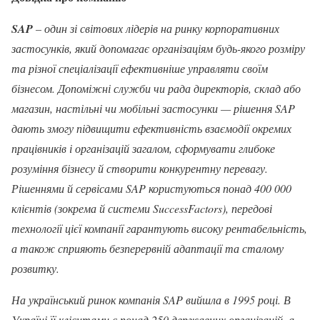
SAP
– один зі світових лідерів на ринку корпоративних
застосунків, який допомагає організаціям будь-якого розміру
та різної спеціалізації ефективніше управляти своїм
бізнесом. Допоміжні служби чи рада директорів, склад або
магазин, настільні чи мобільні застосунки — рішення SAP
дають змогу підвищити ефективність взаємодії окремих
працівників і організацій загалом, сформувати глибоке
розуміння бізнесу й створити конкурентну перевагу.
Рішеннями й сервісами SAP користуються понад 400 000
клієнтів (зокрема й системи SuccessFactors), передові
технології цієї компанії гарантують високу рентабельність,
а також сприяють безперервній адаптації та сталому
розвитку.
На український ринок компанія SAP вийшла в 1995 році. В
Україні її клієнтами є понад 250 державних організацій, а