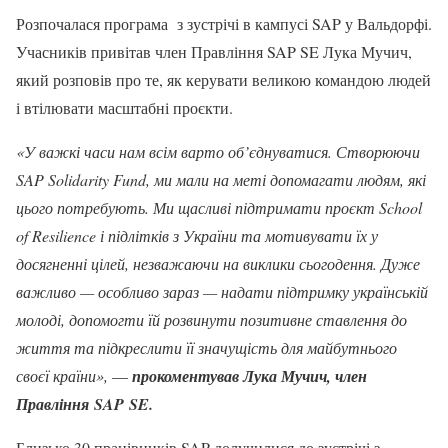
Розпочалася програма з зустрічі в кампусі SAP у Вальдорфі.
Учасників привітав член Правління SAP SE Лука Мучич,
який розповів про те, як керувати великою командою людей
і втілювати масштабні проєкти.
«У важкі часи нам всім варто об’єднуватися. Створюючи
SAP
Solidarity
Fund, ми мали на меті допомагати людям, які
цього потребують. Ми щасливі підтримати проєкт School
of Resilience і підлітків з України та мотивувати їх у
досягненні цілей, незважаючи на виклики сьогодення. Дуже
важливо
—
особливо зараз
—
надати підтримку українській
молоді, допомогти їй розвинути позитивне ставлення до
життя та підкреслити її значущість для майбутнього
своєї країни»,
—
прокоментував Лука Мучич, член
Правління SAP SE.
Близько 30 працівників SAP долучилися до зустрічі з