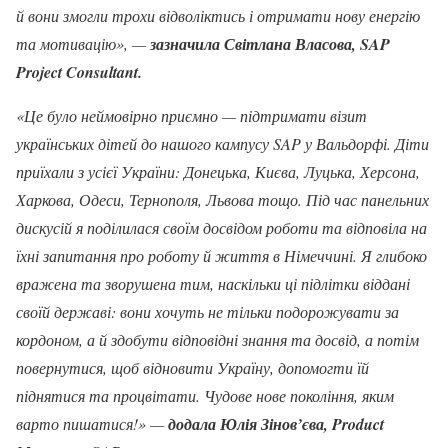
й вони змогли трохи відволіктись і отримати нову енергію
та мотивацію»,
—
зазначила Світлана Власова, SAP
Project Consultant.
«Це було неймовірно приємно
—
підтримати візит
українських дітей до нашого кампусу SAP у Вальдорфі. Діти
приїхали з усієї України: Донецька, Києва, Луцька, Херсона,
Харкова, Одеси, Тернополя, Львова тощо. Під час панельних
дискусій я поділилася своїм досвідом роботи та відповіла на
їхні запитання про роботу й життя в Німеччині. Я глибоко
вражена та зворушена тим, наскільки ці підлітки віддані
своїй державі: вони хочуть не тільки подорожувати за
кордоном, а й здобути відповідні знання та досвід, а потім
повернутися, щоб відновити Україну, допомогти їй
піднятися та процвітати. Чудове нове покоління, яким
варто пишатися!»
—
додала Юлія Зінов’єва, Product