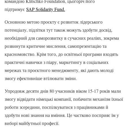
командою Klitschko Foundation, цьогоріч його
підтримує
SAP Solidarity Fund.
Основною метою проєкту є розвиток лідерського
потенціалу, підлітки тут також можуть здобути досвід,
необхідний для саморозвитку в сучасних реаліях, зокрема
розвинути критичне мислення, самопрезентацію та
красномовство. Крім того, до освітньої програми входять
практичні навички з піару, маркетингу в соціальних
мережах та проєктного менеджменту, які дають молоді
змогу ефективніше втілювати зміни.
Упродовж десяти днів 80 учасників віком 15-17 років мали
змогу відвідати німецькі компанії, побачити механізм їхньої
роботи зсередини, поспілкуватися з працівниками й
здобути нові знання на вміння. Це частково посприяє їм у
виборі майбутньої професії.