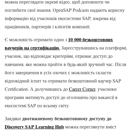
можна переглядати окремі відео, щоб доповнити чи
поглибити свої знання. OpenSAP Podcasts надають корисну
інформацію від учасників екосистеми SAP, зокрема від
працівників, партнерів і клієнтів компанії.
10 000 безкоштовних
Є можливість отримати один з
ваучерів на сертифікацію
.
Зареєструвавшись на платформі,
учасник, що відповідає критеріям, отримає доступ до
навчання, яке можна пройти в будь-який зручний час. Після
його завершення в усіх охочих є можливість скласти
відповідний іспит та отримати безкоштовний ваучер SAP
Certification. А долучившись до
Career Corner
, учасники
програми матимуть доступ до оголошень про вакансії в
екосистемі SAP по всьому світу.
двотижневому безкоштовному доступу до
Завдяки
Discovery SAP Learning Hub
можна переглянути вміст