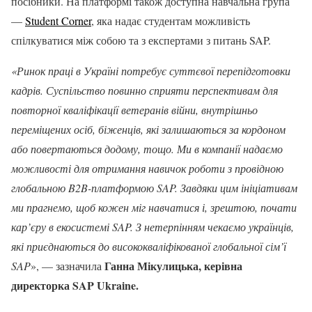
посібники. На платформі також доступна навчальна група
—
Student Corner
, яка надає студентам можливість
спілкуватися між собою та з експертами з питань SAP.
«Ринок праці в Україні
потребує суттєвої перепідготовки
кадрів. Суспільство повинно сприяти перспективам для
повторної кваліфікації ветеранів війни, внутрішньо
переміщених осіб, біженців, які залишаються за кордоном
або повертаються додому, тощо. Ми в компанії надаємо
можливості для отримання навичок роботи з провідною
глобальною B2B-платформою SAP. Завдяки цим ініціативам
ми прагнемо, щоб кожен міг навчатися і, зрештою, почати
кар’єру в екосистемі SAP. З нетерпінням чекаємо українців,
які приєднаються до висококваліфікованої глобальної сім’ї
Ганна Мікулицька, керівна
SAP
», — зазначила
директорка
SAP
Ukraine
.