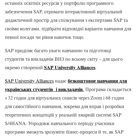
останніх освітніх ресурсів у портфоліо програмного
забезпечення SAP, отримати інтерактивний віртуальний
дидактичний простір для спілкування з експертами SAP та
своїми колегами, підібрати відповідні варіанти навчання для
певної посади чи рівня навичок тощо.
SAP приділяє багато уваги навчанню та підготовці
студентів та викладачів ВНЗ по всьому світу – для цього
SAP University Alliances
окремо створений
.
безкоштовне навчання для
SAP University Alliances
надає
українських студентів і викладачів
.
Програма складається
з 32 годин для віртуальних сеансів через Zoom і 68 годин
для самостійного навчання, зокрема для вправ і розробки
теоретичних концепцій у реальній хмарній системі SAP
S/4HANA. Упродовж навчального періоду учасники
програми зможуть зрозуміти бізнес-процеси й те, як SAP