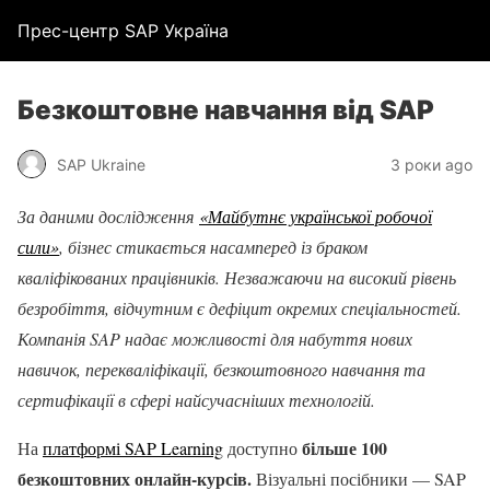
Прес-центр SAP Україна
Безкоштовне навчання від SAP
SAP Ukraine
3 роки ago
За даними дослідження
«Майбутнє української робочої
сили»
,
бізнес стикається насамперед із браком
кваліфікованих працівників. Незважаючи на високий рівень
безробіття, відчутним є дефіцит окремих спеціальностей.
Компанія
SAP
надає можливості для набуття нових
навичок, перекваліфікації, безкоштовного навчання та
сертифікації в сфері найсучасніших технологій.
більше 100
На
платформі SAP Learning
доступно
безкоштовних онлайн-курсів.
Візуальні посібники — SAP