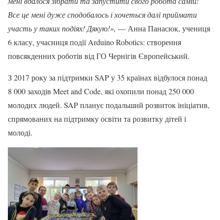
мені вдалося зібрати та запустити свого робота самій!
Все це мені дуже сподобалось і хочеться далі приймати
участь у таких подіях! Дякую!»,
— Анна Панасюк, учениця
6 класу, учасниця події Arduino Robotics: створення
повсякденних роботів від ГО Чернігів Європейський.
З 2017 року за підтримки SAP у 35 країнах відбулося понад
8 000 заходів Meet and Code, які охопили понад 250 000
молодих людей. SAP планує подальший розвиток ініціатив,
спрямованих на підтримку освіти та розвитку дітей і
молоді.