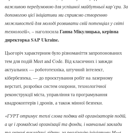
важливою передумовою для успішної майбутньої кар’єри. За
допомогою цієї ініціативи ми сприяємо створенню
можливостей для молоді розвивати свій потенціал у світі
Ганна Мікулицька, керівна
технологій»,
– наголосила
директорка
SAP
Ukraine
.
Цьогоріч характерним було різноманіття запропонованих
тем для подій Meet and Code. Від класичних і завжди
актуальних — робототехніка, штучний інтелект,
кібербезпека, — до проєктування робіт на лазерному
верстаті, розробки систем охорони, технологічної
реконструкції міста, управління та програмування
квадрокоптерів і дронів, а також мінної безпеки.
«ГУРТ отримує теплі слова подяки від організаторів подій,
а це і громадські організації та фонди, і навчальні заклади
та окремі викладачі-лідери, за реалізацію ініціативи Meet