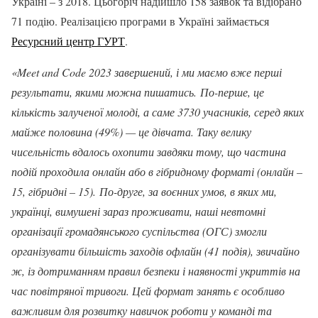
Україні – з 2018. Цьогоріч надійшло 158 заявок та відібрано
71 подію. Реалізацією програми в Україні займається
Ресурсний центр ГУРТ
.
«Meet and Code 2023 завершений, і ми маємо вже перші
результати, якими можна пишатись. По-перше, це
кількість залученої молоді, а саме 3730 учасників, серед яких
майже половина (49%) — це дівчата. Таку велику
чисельність вдалось охопити завдяки тому, що частина
подій проходила онлайн або в гібридному форматі (онлайн –
15, гібридні – 15). По-друге, за воєнних умов, в яких ми,
українці, вимушені зараз проживати, наші невтомні
організації громадянського суспільства (ОГС) змогли
організувати більшість заходів офлайн (41 подія), звичайно
ж, із дотриманням правил безпеки і наявності укриттів на
час повітряної тривоги. Цей формат занять є особливо
важливим для розвитку навичок роботи у команді та