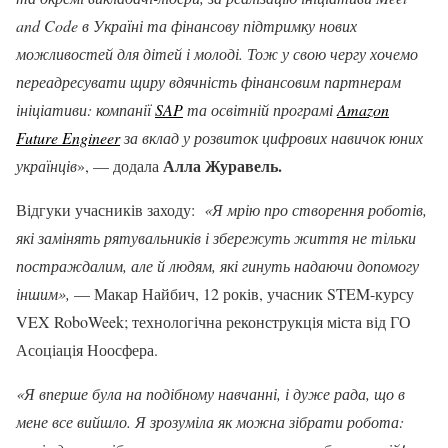
and Code в Україні та фінансову підтримку нових
можливостей для дітей і молоді. Тож у свою чергу хочемо
переадресувати щиру вдячність фінансовим партнерам
ініціативи: компанії
SAP
та освітній програмі
Amazon
Future Engineer
за вклад у розвиток цифрових навичок юних
Алла Журавель.
українців
», — додала
Відгуки учасників заходу:
«Я мрію про створення роботів,
які замінять рятувальників і збережуть життя не тільки
постраждалим, але й людям, які гинуть надаючи допомогу
іншим»,
— Макар Найбич, 12 років, учасник STEM-курсу
VEX RoboWeek; технологічна реконструкція міста від ГО
Асоціація Ноосфера.
«Я вперше була на подібному навчанні, і дуже рада, що в
мене все вийшло. Я зрозуміла як можна зібрати робота: