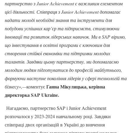
партнерство з Junior Achievement є важливим елементом
цієї діяльності. Співпраця з Junior Achievement допомагає
надати молоді необхідні знання та інструменти для
побудови успішних кар’єр та підприємств, стимулюючи
інновації та розвиток лідерських навичок. Ми в SAP віримо,
що інвестування в освітні програми є ключовим для
створення стійкої економіки та підтримки молодих
талантів. Завдяки цьому партнерству, ми допомагаємо
молодим людям підготуватися до професій майбутнього,
формуючи наступне покоління лідерів у сфері технологій та
Ганна Мікулицька, керівна
бізнесу»,—
коментує
директорка
SAP
Ukraine
.
Нагадаємо, партнерство SAP і Junior Achievement
розпочалося у 2023-2024 навчальному році. Завдяки
співпраці двох організацій в Україні до вивчення
підприємництва було залучено півтори тисячі молодих