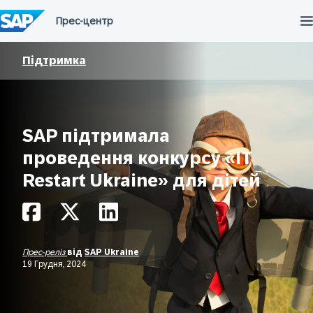
Перейти
до
вмісту
Підтримка
SAP підтримала
проведення конкурсу «IT
Restart Ukraine» для дітей
Прес-реліз
від
SAP Ukraine
19 Грудня, 2024