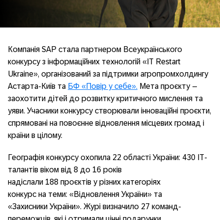
Компанія SAP стала партнером Всеукраїнського
конкурсу з інформаційних технологій «IT Restart
Ukraine», організований за підтримки агропромхолдингу
Астарта-Київ та
БФ «Повір у себе».
Мета проєкту –
заохотити дітей до розвитку критичного мислення та
уяви. Учасники конкурсу створювали інноваційні проєкти,
спрямовані на повоєнне відновлення місцевих громад і
країни в цілому.
Географія конкурсу охопила 22 області України: 430 ІТ-
талантів віком від 8 до 16 років
надіслали 188 проєктів у різних категоріях
конкурс на теми: «Відновлення України» та
«Захисники України». Журі визначило 27 команд-
переможців, які і отримали цінні подарунки.