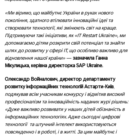
«Ми віримо, що майбутнє України в руках нового
покоління, здатного втілювати інноваційні ідеї та
створювати технології, які змінюють світ на краще.
Підтримуючи такі ініціативи, як «IT Restart Ukraine», ми
допомагаємо дітям розкрити свій потенціал та знайти
шлях до розвитку у сфері ІТ, що особливо важливо для
відновлення нашої країни»
—
зазначила
Ганна
Мікулицька, керівна директорка SAP Ukraine.
Олександр Войналович, директор департаменту
розвитку інформаційних технологій Астарти-Київ
,
подякував всім учасникам конкурсу і відмітив високий
професіоналізм та інноваційність наданих журі рішень:
«Дуже важливо розвивати у наших дітей обізнаність в
інформаційних технологіях. Адже сьогодні цифрові
технології та штучний інтелект використовуються
повсякденно і в роботі, і в житті. За цим майбутнє і