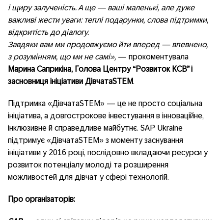
і щиру залученість. А ще — ваші маленькі, але дуже
важливі жести уваги: теплі подарунки, слова підтримки,
відкритість до діалогу.
Завдяки вам ми продовжуємо йти вперед — впевнено,
з розумінням, що ми не самі»,
— прокоментувала
Марина Саприкіна, Голова Центру “Розвиток КСВ” і
засновниця ініціативи ДівчатаSTEM
.
Підтримка «ДівчатаSTEM» — це не просто соціальна
ініціатива, а довгострокове інвестування в інноваційне,
інклюзивне й справедливе майбутнє. SAP Ukraine
підтримує «ДівчатаSTEM» з моменту заснування
ініціативи у 2016 році, послідовно вкладаючи ресурси у
розвиток потенціалу молоді та розширення
можливостей для дівчат у сфері технологій.
Про організаторів: