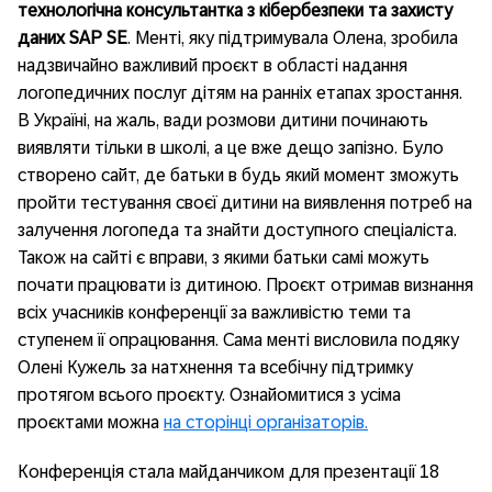
технологічна консультантка з кібербезпеки та захисту
даних
SAP
SE
. Менті, яку підтримувала Олена, зробила
надзвичайно важливий проєкт в області надання
логопедичних послуг дітям на ранніх етапах зростання.
В Україні, на жаль, вади розмови дитини починають
виявляти тільки в школі, а це вже дещо запізно. Було
створено сайт, де батьки в будь який момент зможуть
пройти тестування своєї дитини на виявлення потреб на
залучення логопеда та знайти доступного спеціаліста.
Також на сайті є вправи, з якими батьки самі можуть
почати працювати із дитиною. Проєкт отримав визнання
всіх учасників конференції за важливістю теми та
ступенем її опрацювання. Сама менті висловила подяку
Олені Кужель за натхнення та всебічну підтримку
протягом всього проєкту. Ознайомитися з усіма
проєктами можна
на сторінці організаторів.
Конференція стала майданчиком для презентації 18