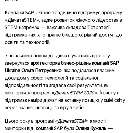
Компанія SAP Ukraine традиційно підтримує програму
«ДівчатаSTEM», адже розвиток жіночого лідерства в
STEM-напрямах — важлива складова її стратегії:
підтримка тих, хто прагне більшого; рівний доступ до
освіти та технологій.
З вітальним словом до дівчат, учасниць проєкту,
звернулася
архітекторка бізнес-рішень компанії
SAP
Ukraine Ольга Петрусенко
, яка поділилася власним
досвідом у сфері технологій та соціальної
відповідальності та згадала свої результати, як
менторки, в програмі «
ДівчатаSTEM 2020».
Її виступ
підтримав наміри дівчат на активну позицію у зміні світу
через знання, інновації та віру в себе.
Цього року в програмі
«ДівчатаSTEM» в
якості
менторки від компанії SAP була
Олена Кужель —