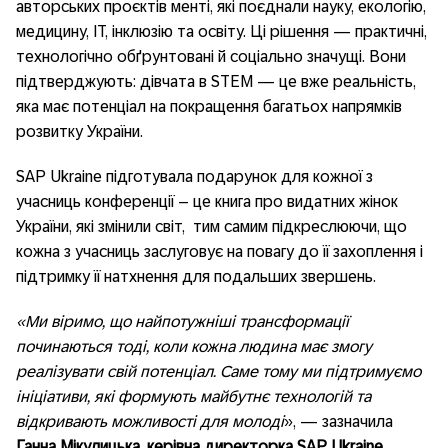
авторських проєктів менті, які поєднали науку, екологію,
медицину, ІТ, інклюзію та освіту. Ці рішення — практичні,
технологічно обґрунтовані й соціально значущі. Вони
підтверджують: дівчата в STEM — це вже реальність,
яка має потенціал на покращення багатьох напрямків
розвитку України.
SAP Ukraine підготувала подарунок для кожної з
учасниць конференції – це книга про видатних жінок
України, які змінили світ, тим самим підкреслюючи, що
кожна з учасниць заслуговує на повагу до її захоплення і
підтримку її натхнення для подальших звершень.
«Ми віримо, що найпотужніші трансформації
починаються тоді, коли кожна людина має змогу
реалізувати свій потенціал. Саме тому ми підтримуємо
ініціативи, які формують майбутнє технологій та
відкривають можливості для молоді
», — зазначила
Ганна Мікулицька, керівна директорка
SAP
Ukraine.