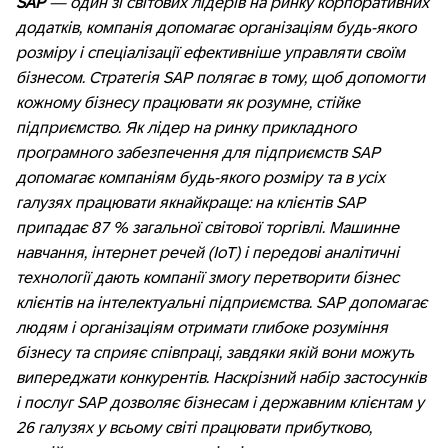
SAP
— один зі світових лідерів на ринку корпоративних
додатків, компанія допомагає організаціям будь-якого
розміру і спеціалізації ефективніше управляти своїм
бізнесом. Стратегія SAP полягає в тому, щоб допомогти
кожному бізнесу працювати як розумне, стійке
підприємство. Як лідер на ринку прикладного
програмного забезпечення для підприємств SAP
допомагає компаніям будь-якого розміру та в усіх
галузях працювати якнайкраще: на клієнтів SAP
припадає 87 % загальної світової торгівлі. Машинне
навчання, інтернет речей (IoT) і передові аналітичні
технології дають компанії змогу перетворити бізнес
клієнтів на інтелектуальні підприємства. SAP допомагає
людям і організаціям отримати глибоке розуміння
бізнесу та сприяє співпраці, завдяки якій вони можуть
випереджати конкурентів. Наскрізний набір застосунків
і послуг SAP дозволяє бізнесам і державним клієнтам у
26 галузях у всьому світі працювати прибутково,