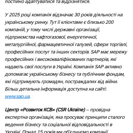
постійно адаптуватися та відрізнятися.
У 2025 році компанія відзначає 30 років діяльності на
українському ринку. Тут її клієнтами є близько 200
компаній, у тому числі державні організації,
підприємства нафтогазової, енергетичної,
металургійної, фармацевтичної галузей, сфери торгівлі,
професійних послуг та інших секторів. SAP має мережу
професійних і висококваліфікованих партнерів, які
надають свої послуги в Україні. Компанія
SAP активно
допомагає українському бізнесу та публічним фондам,
які підтримують громадян, постраждалих від війни.
Більш детальна інформація доступна на сайті:
www.sap.ua
.
Центр «Розвиток КСВ» (CSR Ukraine)
– провідна
експертна організація, яка просуває принципи сталого
ведення бізнесу та соціальної відповідальності в
Україні. Понад 15 років ми об’єднуємо компанії,