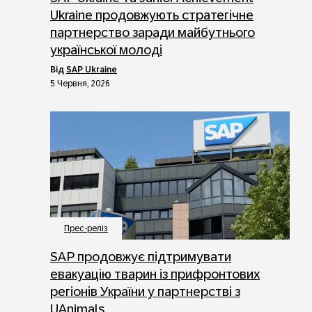
Ukraine продовжують стратегічне
партнерство заради майбутнього
української молоді
від
SAP Ukraine
5 Червня, 2026
Прес-реліз
SAP продовжує підтримувати
евакуацію тварин із прифронтових
регіонів України у партнерстві з
UAnimals