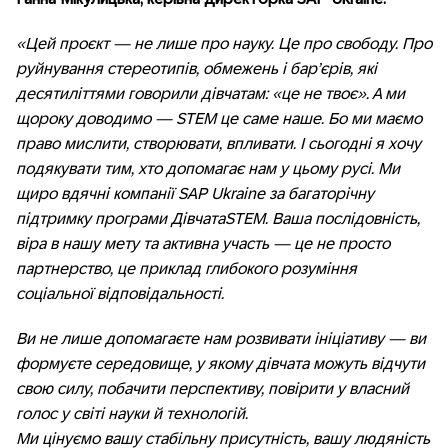
«Цей проєкт — не лише про науку. Це про свободу. Про
руйнування стереотипів, обмежень і бар’єрів, які
десятиліттями говорили дівчатам: «це не твоє». А ми
щороку доводимо — STEM це саме наше. Бо ми маємо
право мислити, створювати, впливати. І сьогодні я хочу
подякувати тим, хто допомагає нам у цьому русі. Ми
щиро вдячні компанії SAP Ukraine за багаторічну
підтримку програми ДівчатаSTEM. Ваша послідовність,
віра в нашу мету та активна участь — це не просто
партнерство, це приклад глибокого розуміння
соціальної відповідальності.
Ви не лише допомагаєте нам розвивати ініціативу — ви
формуєте середовище, у якому дівчата можуть відчути
свою силу, побачити перспективу, повірити у власний
голос у світі науки й технологій.
Ми цінуємо вашу стабільну присутність, вашу людяність