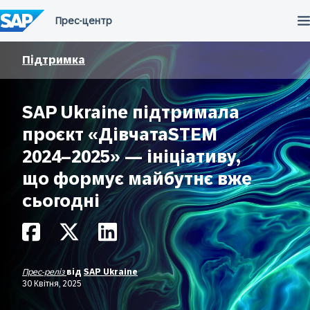
Перейти
до
вмісту
Підтримка
SAP Ukraine підтримала
проєкт «ДівчатаSTEM
2024–2025» — ініціативу,
що формує майбутнє вже
сьогодні
Прес-реліз
від
SAP Ukraine
30 Квітня, 2025