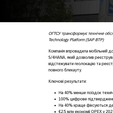
ОГТСУ трансформує технічне обсл
Technology Platform (SAP BTP)
Компанія впровадила мобільний до
S/4HANA, який дозволив реєструва
відстежувати геолокацію та реєст
повного блекауту.
Ключові результати:
На 40% менше поїздок техніч
100% цифрове підтвердженн
На 40% краще фіксуються д
€2,5 млн економії OPEX у 20