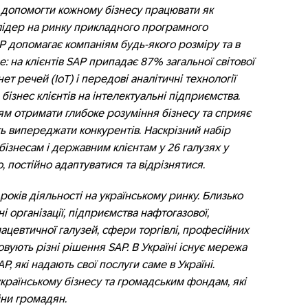
б допомогти кожному бізнесу працювати як
 лідер на ринку прикладного програмного
 допомагає компаніям будь-якого розміру та в
: на клієнтів SAP припадає 87% загальної світової
ет речей (IoT) і передові аналітичні технології
бізнес клієнтів на інтелектуальні підприємства.
ям отримати глибоке розуміння бізнесу та сприяє
ть випереджати конкурентів. Наскрізний набір
 бізнесам і державним клієнтам у 26 галузях у
, постійно адаптуватися та відрізнятися.
років діяльності на українському ринку. Близько
і організації, підприємства нафтогазової,
ацевтичної галузей, сфери торгівлі, професійних
овують різні рішення SAP. В Україні існує мережа
, які надають свої послуги саме в Україні.
країнському бізнесу та громадським фондам, які
йни громадян.