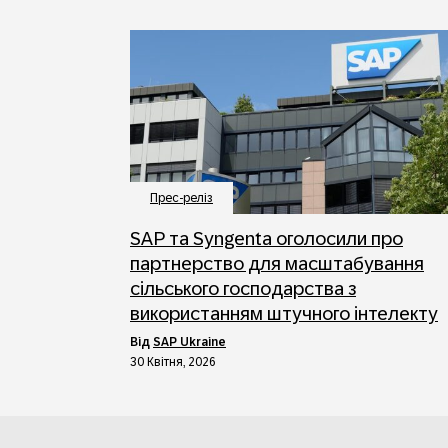
Прес-реліз
SAP та Syngenta оголосили про
партнерство для масштабування
сільського господарства з
використанням штучного інтелекту
від
SAP Ukraine
30 Квітня, 2026