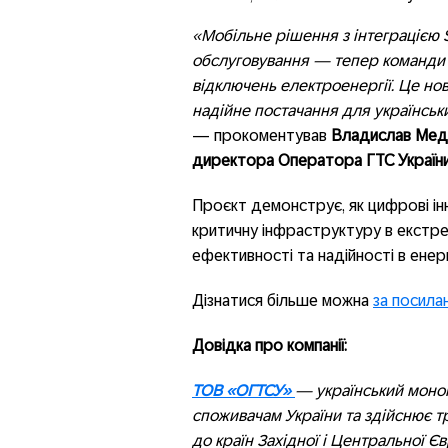
«Мобільне рішення з інтеграцією 
обслуговування — тепер команди 
відключень електроенергії. Це нов
надійне постачання для українськ
— прокоментував
Владислав Медв
директора Оператора ГТС України
Проєкт демонструє, як цифрові ін
критичну інфраструктуру в екстр
ефективності та надійності в енер
Дізнатися більше можна
за посила
Довідка про компанії:
ТОВ «ОГТСУ»
— український моноп
споживачам України та здійснює т
до країн Західної і Центральної Є