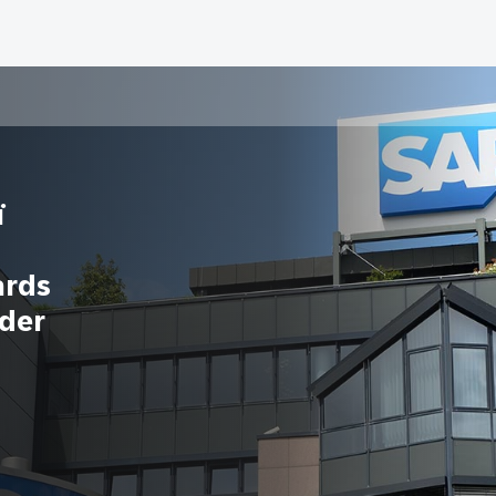
ї
ards
ader