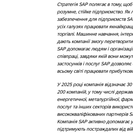
Стратегія SAP полягає в тому, що
розумне, стійке підприємство. Як
забезпечення для підприємств SAP
усіх галузях працювати якнайкраще
торгівлі. Машинне навчання, інтерн
дають компанії змогу перетворити 
SAP допомагає людям і організаці
співпраці, завдяки якій вони можу
застосунків і послуг SAP дозволяє
всьому світі працювати прибутково
У 2025 році компанія відзначає 30 
200 компаній, у тому числі державн
енергетичної, металургійної, фарм
послуг та інших секторів використ
висококваліфікованих партнерів SAP
Компанія SAP активно допомагає у
підтримують постраждалих від ві