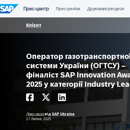
Перейти
до
вмісту
Клієнт
Оператор газотранспортно
системи України (ОГТСУ) –
фіналіст SAP Innovation Aw
2025 у категорії Industry Le
Прес-реліз
від
SAP Ukraine
17 Липня, 2025