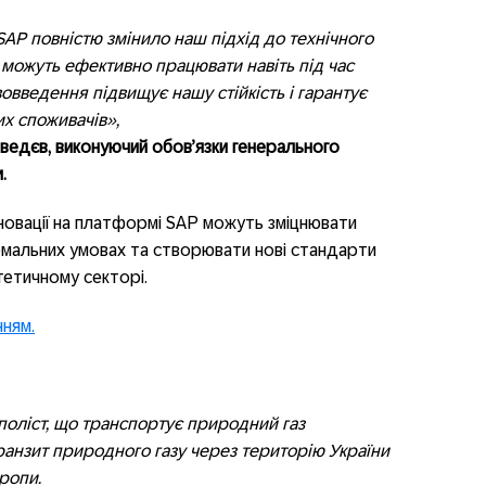
SAP повністю змінило наш підхід до технічного
можуть ефективно працювати навіть під час
овведення підвищує нашу стійкість і гарантує
их споживачів»,
едєв, виконуючий обов’язки генерального
.
новації на платформі SAP можуть зміцнювати
емальних умовах та створювати нові стандарти
гетичному секторі.
нням.
оліст, що транспортує природний газ
ранзит природного газу через територію України
вропи.