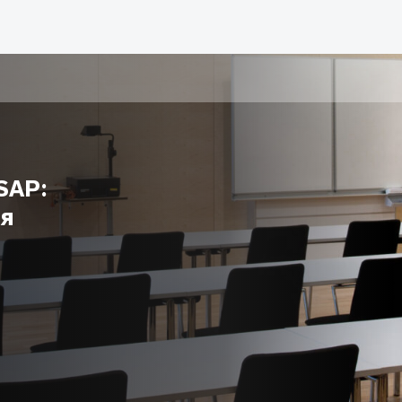
SAP:
ля