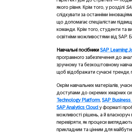
якого рівня. Крім того, у розділі
SA
слідкувати за останніми інновація
що допомагає спеціалістам підвищу
команди. Крім того, студенти та 
освітніми можливостями від SAP. 
Навчальні посібники
SAP Learning J
програмного забезпечення до аналі
зручному та безкоштовному навча
щоб відображати сучасні тренди, 
Окрім навчальних матеріалів, уча
доступами до окремих хмарних си
Technology Platform
,
SAP
Business
SAP
Analytics
Cloud
у форматі про
можливості рішень, а й власноруч 
перевіряти, як процеси виглядають
прикладним та цінним для майбутн