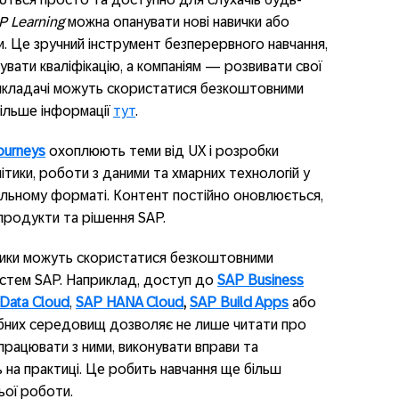
P Learning
можна опанувати нові навички або
ми. Це зручний інструмент безперервного навчання,
вати кваліфікацію, а компаніям — розвивати свої
викладачі можуть скористатися безкоштовними
Більше інформації
тут
.
ourneys
охоплюють теми від UX і розробки
тики, роботи з даними та хмарних технологій у
льному форматі. Контент постійно оновлюється,
продукти та рішення SAP.
сники можуть скористатися безкоштовними
стем SAP. Наприклад, доступ до
SAP Business
Data
Cloud
,
SAP HANA Cloud
,
SAP
Build
Apps
або
бних середовищ дозволяє не лише читати про
працювати з ними, виконувати вправи та
 на практиці. Це робить навчання ще більш
ьої роботи.