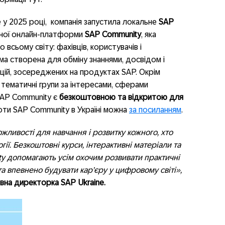
e у 2025 році, компанія запустила локальне
SAP
ної онлайн-платформи
SAP Community
, яка
 всьому світу: фахівців, користувачів і
а створена для обміну знаннями, досвідом і
ацій, зосереджених на продуктах SAP. Окрім
 тематичні групи за інтересами, сферами
 SAP Community є
безкоштовною та відкритою для
оти SAP Community в Україні можна
за посиланням
.
жливості для навчання і розвитку кожного, хто
ії. Безкоштовні курси, інтерактивні матеріали та
y допомагають усім охочим розвивати практичні
та впевнено будувати кар’єру у цифровому світі»,
рівна директорка
SAP
Ukraine.