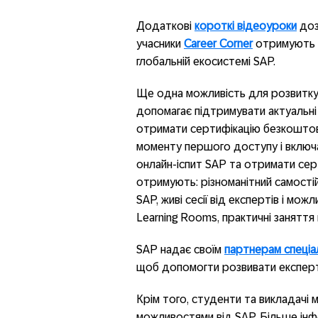
Додаткові
короткі відеоуроки
доз
учасники
Career Corner
отримують д
глобальній екосистемі SAP.
Ще одна можливість для розвитк
допомагає підтримувати актуальні
отримати сертифікацію безкоштовн
моменту першого доступу і включа
онлайн-іспит SAP та отримати сер
отримують: різноманітний самост
SAP, живі сесії від експертів і мо
Learning Rooms, практичні заняття 
SAP надає своїм
партнерам спеціа
щоб допомогти розвивати експерт
Крім того, студенти та викладачі
можливостями від SAP. Більше інфо