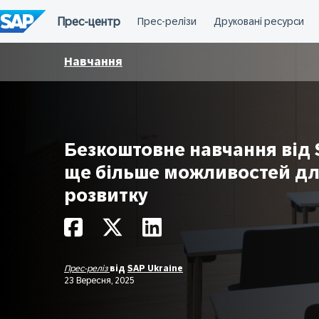
Перейти
до
вмісту
Навчання
Безкоштовне навчання від 
ще більше можливостей д
розвитку
Прес-реліз
від
SAP Ukraine
23 Вересня, 2025