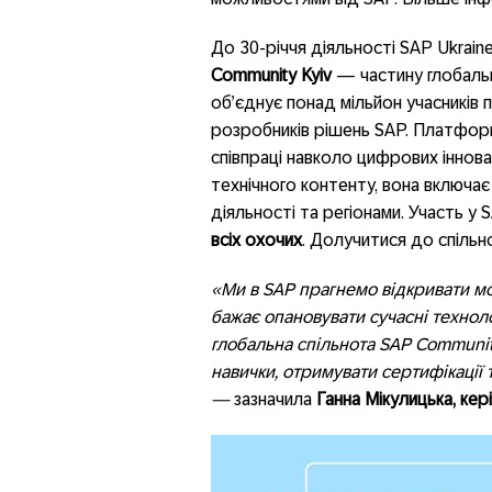
До 30-річчя діяльності SAP Ukrain
Community Kyiv
— частину глобаль
об’єднує понад мільйон учасників по
розробників рішень SAP. Платформ
співпраці навколо цифрових іннов
технічного контенту, вона включає
діяльності та регіонами. Участь у
всіх охочих
. Долучитися до спільн
«Ми в
SAP прагнемо відкривати мо
бажає опановувати сучасні технолог
глобальна спільнота SAP Communit
навички, отримувати сертифікації 
—
зазначила
Ганна Мікулицька, ке