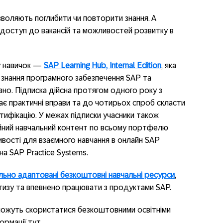
воляють поглибити чи повторити знання. А
оступ до вакансій та можливостей розвитку в
у навичок —
SAP Learning Hub, Internal Edition
, яка
 знання програмного забезпечення SAP та
о. Підписка дійсна протягом одного року з
є практичні вправи та до чотирьох спроб скласти
тифікацію. У межах підписки учасники також
ійний навчальний контент по всьому портфелю
жливості для взаємного навчання в онлайн SAP
на SAP Practice Systems.
льно адаптовані безкоштовні навчальні ресурси
,
изу та впевнено працювати з продуктами SAP.
 можуть скористатися безкоштовними освітніми
рмації тут.