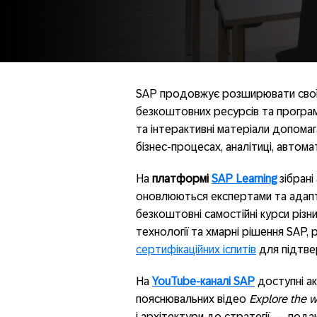
SAP продовжує розширювати свої о
безкоштовних ресурсів та програм 
та інтерактивні матеріали допомаг
бізнес-процесах, аналітиці, автома
На
платформі
SAP Learning
зібрані
оновлюються експертами та адапто
безкоштовні самостійні курси різни
технології та хмарні рішення SAP,
сертифікаційних іспитів
для підтве
На
YouTube-каналі SAP
доступні ак
пояснювальних відео
Explore the w
і архітектури до стратегії — под