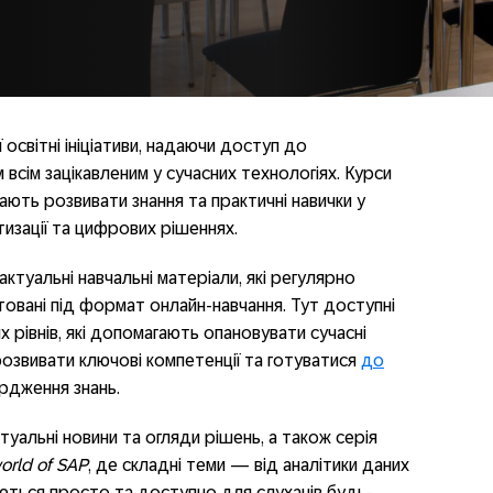
світні ініціативи, надаючи доступ до
всім зацікавленим у сучасних технологіях. Курси
ають розвивати знання та практичні навички у
тизації та цифрових рішеннях.
 актуальні навчальні матеріали, які регулярно
вані під формат онлайн-навчання. Тут доступні
х рівнів, які допомагають опановувати сучасні
 розвивати ключові компетенції та готуватися
до
рдження знань.
туальні новини та огляди рішень, а також серія
orld of SAP
, де складні теми — від аналітики даних
аються просто та доступно для слухачів будь-