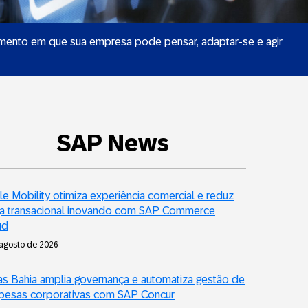
ento em que sua empresa pode pensar, adaptar-se e agir
SAP News
le Mobility otimiza experiência comercial e reduz
ga transacional inovando com SAP Commerce
ud
 agosto de 2026
s Bahia amplia governança e automatiza gestão de
pesas corporativas com SAP Concur