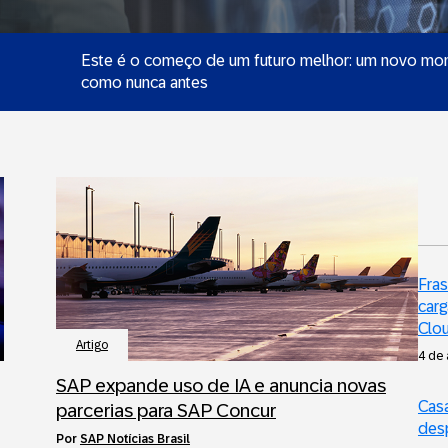
Este é o começo de um futuro melhor: um novo mom
como nunca antes
Fras
car
Clo
Artigo
4 de
SAP expande uso de IA e anuncia novas
Casa
parcerias para SAP Concur
des
por
SAP Notícias Brasil