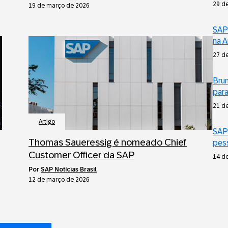
29 de
19 de março de 2026
SAP
na A
27 de
Bru
para
21 de
Artigo
SAP
Thomas Saueressig é nomeado Chief
pes
Customer Officer da SAP
14 de
por
SAP Notícias Brasil
12 de março de 2026