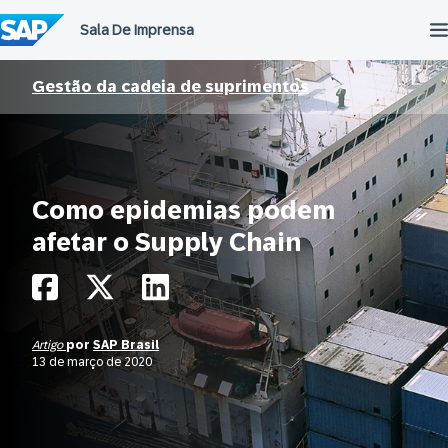
Ir
para
o
conteúdo
Gestão da cadeia de suprimentos
Como epidemias podem
afetar o Supply Chain
Artigo
por
SAP Brasil
13 de março de 2020