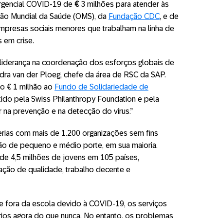
rgencial COVID-19 de
€
3 milhões para atender às
ção Mundial da Saúde (OMS), da
Fundação CDC
, e de
empresas sociais menores que trabalham na linha de
 em crise.
liderança na coordenação dos esforços globais de
dra van der Ploeg, chefe da área de RSC da SAP.
o € 1 milhão ao
Fundo de Solidariedade de
do pela Swiss Philanthropy Foundation e pela
r na prevenção e na detecção do vírus.”
rias com mais de 1.200 organizações sem fins
são de pequeno e médio porte, em sua maioria.
 de 4,5 milhões de jovens em 105 países,
ação de qualidade, trabalho decente e
e fora da escola devido à COVID-19, os serviços
ios agora do que nunca. No entanto, os problemas