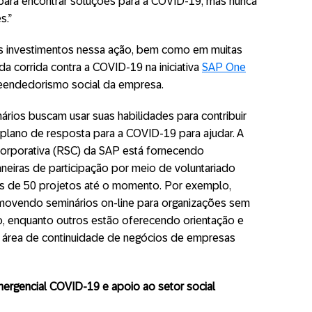
para encontrar soluções para a COVID-19, mas nunca
s.”
is investimentos nessa ação, bem como em muitas
da corrida contra a COVID-19 na iniciativa
SAP One
reendedorismo social da empresa.
ários buscam usar suas habilidades para contribuir
lano de resposta para a COVID-19 para ajudar. A
corporativa (RSC) da SAP está fornecendo
aneiras de participação por meio de voluntariado
mais de 50 projetos até o momento. Por exemplo,
romovendo seminários on-line para organizações sem
to, enquanto outros estão oferecendo orientação e
 na área de continuidade de negócios de empresas
ergencial COVID-19 e apoio ao setor social