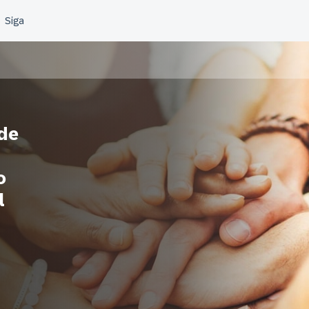
 de
o
l