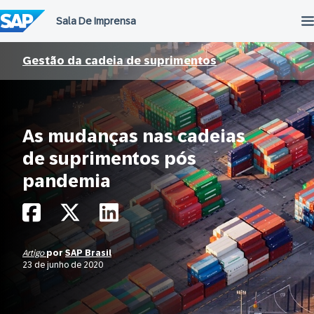
Ir
para
o
conteúdo
Gestão da cadeia de suprimentos
As mudanças nas cadeias
de suprimentos pós
pandemia
Artigo
por
SAP Brasil
23 de junho de 2020