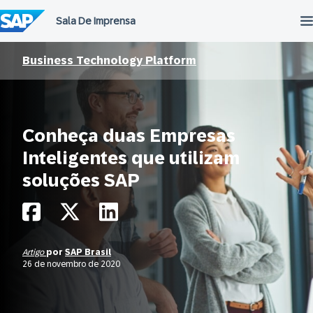
Ir
para
o
conteúdo
Business Technology Platform
Conheça duas Empresas
Inteligentes que utilizam
soluções SAP
Artigo
por
SAP Brasil
26 de novembro de 2020