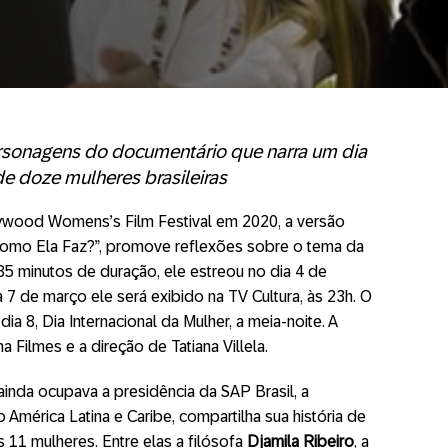
rsonagens do documentário que narra um dia
de doze mulheres brasileiras
wood Womens’s Film Festival em 2020, a versão
omo
Ela
Faz
?”, promove reflexões sobre o tema da
5 minutos de duração, ele estreou no dia 4 de
a 7 de março ele será exibido na TV Cultura, às 23h. O
a 8, Dia Internacional da Mulher, a meia-noite. A
Filmes e a direção de Tatiana Villela.
ainda ocupava a presidência da SAP Brasil, a
 América Latina e Caribe, compartilha sua história de
as 11 mulheres. Entre
ela
s a filósofa
Djamila Ribeiro
, a