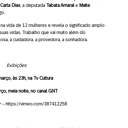
a
Carla Dias
, a deputada
Tabata Amaral
e
Maite
go.
na vida de 12 mulheres e revela o significado amplo
uas vidas. Trabalho que vai muito além do
posa, a cuidadora, a provedora, a sonhadora.
Exibições:
arço, às 23h, na Tv Cultura
rço, meia noite, no canal GNT
er –
https://vimeo.com/387412258