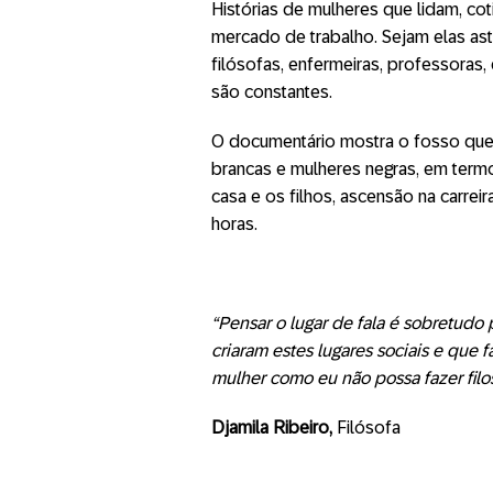
Histórias de mulheres que lidam, c
mercado de trabalho. Sejam
ela
s as
filósofas, enfermeiras, professoras
são constantes.
O documentário mostra o fosso qu
brancas e mulheres negras, em term
casa e os filhos, ascensão na carreir
horas.
“Pensar o lugar de fala é sobretudo
criaram estes lugares sociais e que
f
mulher
como
eu não possa
faz
er filo
Djamila Ribeiro,
Filósofa