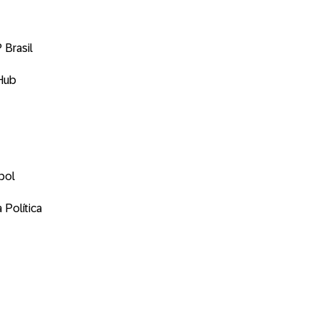
 Brasil
 Hub
bol
 Política