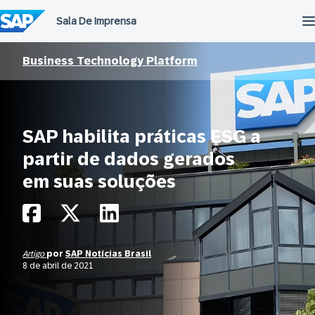
Ir
para
o
conteúdo
Business Technology Platform
SAP habilita práticas ESG a
partir de dados gerados
em suas soluções
Artigo
por
SAP Notícias Brasil
8 de abril de 2021