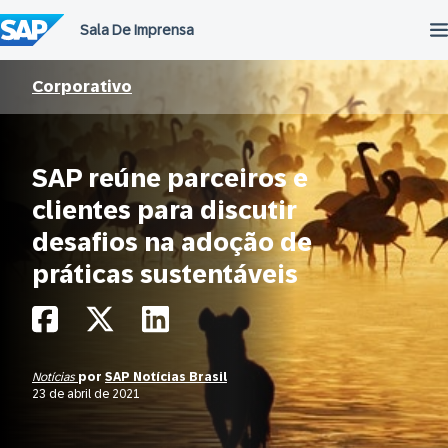
Ir
para
o
conteúdo
Corporativo
SAP reúne parceiros e
clientes para discutir
desafios na adoção de
práticas sustentáveis
Notícias
por
SAP Notícias Brasil
23 de abril de 2021