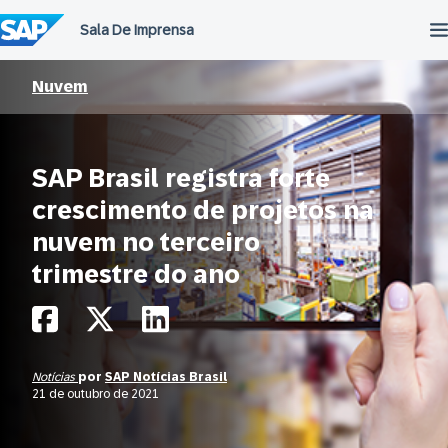
Ir
para
o
conteúdo
Nuvem
SAP Brasil registra forte
crescimento de projetos na
nuvem no terceiro
trimestre do ano
Notícias
por
SAP Notícias Brasil
21 de outubro de 2021