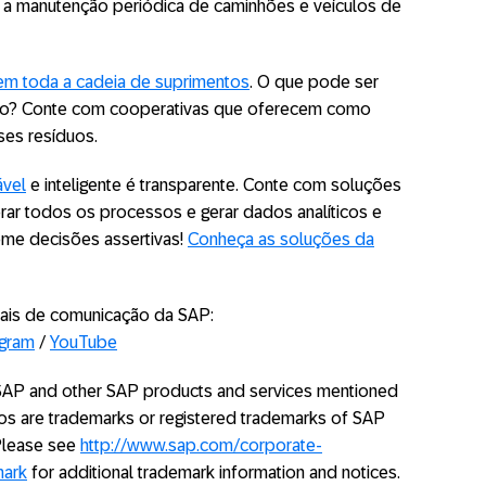
ar a manutenção periódica de caminhões e veículos de
em toda a cadeia de suprimentos
. O que pode ser
lado? Conte com cooperativas que oferecem como
ses resíduos.
ável
e inteligente é transparente. Conte com soluções
orar todos os processos e gerar dados analíticos e
tome decisões assertivas!
Conheça as soluções da
ais de comunicação da SAP:
agram
/
YouTube
. SAP and other SAP products and services mentioned
ogos are trademarks or registered trademarks of SAP
 Please see
http://www.sap.com/corporate-
mark
for additional trademark information and notices.