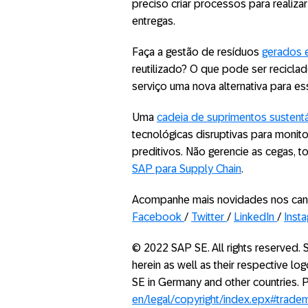
preciso criar processos para realiz
entregas.
Faça a gestão de resíduos
gerados 
reutilizado? O que pode ser recic
serviço uma nova alternativa para es
Uma
cadeia de suprimentos sustent
tecnológicas disruptivas para monit
preditivos. Não gerencie as cegas, 
SAP para Supply Chain
.
Acompanhe mais novidades nos can
Facebook
/
Twitter
/
LinkedIn
/
Inst
© 2022 SAP SE. All rights reserved
herein as well as their respective l
SE in Germany and other countries.
en/legal/copyright/index.epx#trade