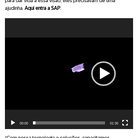
para dar vida a essa visão, eles precisavam de uma
ajudinha.
Aqui entra a SAP
.
Tocador
de
vídeo
00:00
01:30
“Com nossa tecnologia e soluções, capacitamos