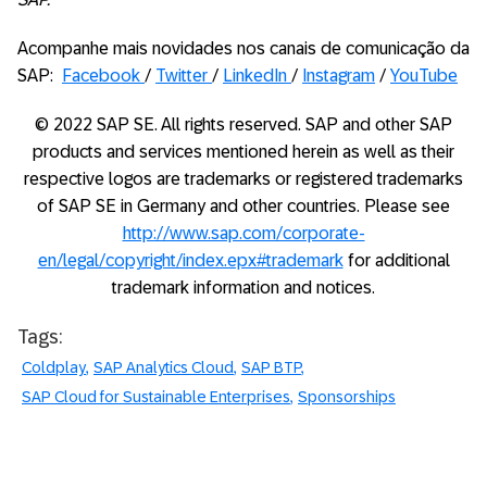
Acompanhe mais novidades nos canais de comunicação da
SAP:
Facebook
/
Twitter
/
LinkedIn
/
Instagram
/
YouTube
© 2022 SAP SE. All rights reserved. SAP and other SAP
products and services mentioned herein as well as their
respective logos are trademarks or registered trademarks
of SAP SE in Germany and other countries. Please see
http://www.sap.com/corporate-
en/legal/copyright/index.epx#trademark
for additional
trademark information and notices.
Tags:
Coldplay
SAP Analytics Cloud
SAP BTP
SAP Cloud for Sustainable Enterprises
Sponsorships