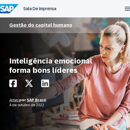
Ir
para
o
conteúdo
Gestão do capital humano
Inteligência emocional
forma bons líderes
Artigo
por
SAP Brasil
4 de outubro de 2022