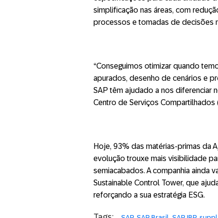
simplificação nas áreas, com reduç
processos e tomadas de decisões m
“Conseguimos otimizar quando temo
apurados, desenho de cenários e pr
SAP têm ajudado a nos diferenciar 
Centro de Serviços Compartilhados 
Hoje, 93% das matérias-primas da A
evolução trouxe mais visibilidade p
semiacabados. A companhia ainda v
Sustainable Control Tower, que aju
reforçando a sua estratégia ESG.
Tags:
SAP
SAP Brasil
SAP IBP
suppl