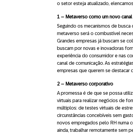
o setor esteja atualizado, elencamos
1 –
M
etaverso como um novo canal 
Seguindo os mecanismos de busca da
metaverso será o combustível neces
Grandes empresas já buscam se col
buscam por novas e inovadoras for
experiência do consumidor e nas co
canal de comunicação. As estratégias
empresas que querem se destacar de
2 –
M
etaverso corporativo
A promessa é de que se possa utiliz
virtuais para realizar negócios de fo
múltiplos: de testes virtuais de est
circunstâncias concebíveis sem gast
novos empregados pelo RH numa cóp
ainda, trabalhar remotamente sem p