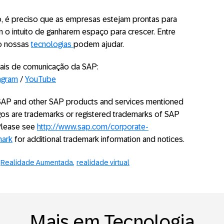
so, é preciso que as empresas estejam prontas para
m o intuito de ganharem espaço para crescer. Entre
o nossas
tecnologias
podem ajudar.
ais de comunicação da SAP:
agram
/
YouTube
. SAP and other SAP products and services mentioned
logos are trademarks or registered trademarks of SAP
 Please see
http://www.sap.com/corporate-
mark
for additional trademark information and notices.
Realidade Aumentada
realidade virtual
Mais em Tecnologia