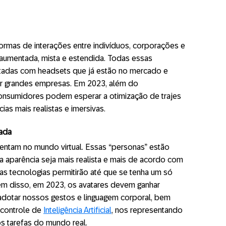
formas de interações entre indivíduos, corporações e
, aumentada, mista e estendida. Todas essas
itadas com headsets que já estão no mercado e
r grandes empresas. Em 2023, além do
onsumidores podem esperar a otimização de trajes
cias mais realistas e imersivas.
çada
entam no mundo virtual. Essas “personas” estão
 aparência seja mais realista e mais de acordo com
s tecnologias permitirão até que se tenha um só
lém disso, em 2023, os avatares devem ganhar
dotar nossos gestos e linguagem corporal, bem
controle de
I
nteligência
A
rtificial
, nos representando
s tarefas do mundo real.