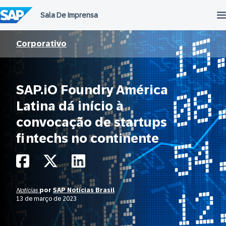
Ir
para
o
conteúdo
Corporativo
SAP.iO Foundry América
Latina dá início à
convocação de startups
fintechs no continente
Notícias
por
SAP Notícias Brasil
13 de março de 2023