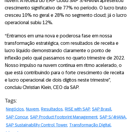
nuvem. A receita do ERP cloud SAP S/4HANA apresentou
crescimento significativo de 77% no período. O lucro bruto
cresceu 10% no geral e 28% no segmento cloud; já o lucro
operacional subiu 12%.
“Entramos em uma nova e poderosa fase em nossa
transformação estratégica, com resultados de receita e
lucro líquido demonstrando claramente o ponto de
inflexão pelo qual passamos no quarto trimestre de 2022.
Nosso impulso na nuvem continua em ritmo acelerado, o
que está contribuindo para o forte crescimento de receita
e lucro operacional de dois dígitos neste trimestre”,
concluiu Christian Klein, CEO da SAP.
Tags:
Negócios
Nuvem
Resultados
RISE with SAP
SAP Brasil
SAP Concur
SAP Product Footprint Management
SAP S/4HANA
SAP Sustainability Control Tower
Transformação Digital