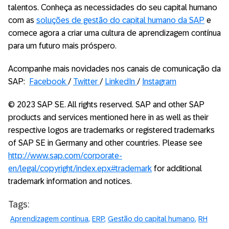
talentos. Conheça as necessidades do seu capital humano
com as
soluções
de gestão do capital humano da SA
P
e
comece agora a criar uma cultura de aprendizagem contínua
para um futuro mais próspero.
Acompanhe mais novidades nos canais de comunicação da
SAP:
Facebook
/
Twitter
/
LinkedIn
/
Instagram
© 2023 SAP SE. All rights reserved. SAP and other SAP
products and services mentioned here in as well as their
respective logos are trademarks or registered trademarks
of SAP SE in Germany and other countries. Please see
http://www.sap.com/corporate-
en/legal/copyright/index.epx#trademark
for additional
trademark information and notices.
Tags:
Aprendizagem contínua
ERP
Gestão do capital humano
RH