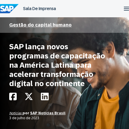
Ir
para
o
conteúdo
Gestão do capital humano
SAP lança novos
programas de capacitação
na América Latina para
acelerar transformação
digital no continente
Notícias
por
SAP Notícias Brasil
3 de julho de 2023