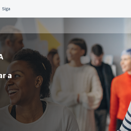
A
ar a