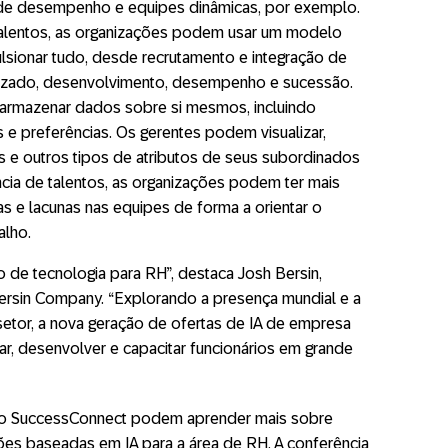
e desempenho e equipes dinâmicas, por exemplo.
talentos, as organizações podem usar um modelo
ulsionar tudo, desde recrutamento e integração de
dizado, desenvolvimento, desempenho e sucessão.
 armazenar dados sobre si mesmos, incluindo
s e preferências. Os gerentes podem visualizar,
des e outros tipos de atributos de seus subordinados
ncia de talentos, as organizações podem ter mais
s e lacunas nas equipes de forma a orientar o
alho.
 de tecnologia para RH”, destaca Josh Bersin,
Bersin Company. “Explorando a presença mundial e a
tor, a nova geração de ofertas de IA de empresa
ar, desenvolver e capacitar funcionários em grande
is do SuccessConnect podem aprender mais sobre
es baseadas em IA para a área de RH. A conferência