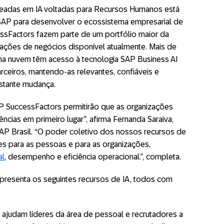
eadas em IA voltadas para Recursos Humanos está
a SAP para desenvolver o ecossistema empresarial de
essFactors fazem parte de um portfólio maior da
cações de negócios disponível atualmente. Mais de
 na nuvem têm acesso à tecnologia SAP Business AI
rceiros, mantendo-as relevantes, confiáveis e
tante mudança.
P SuccessFactors permitirão que as organizações
cias em primeiro lugar”, afirma Fernanda Saraiva,
P Brasil. “O poder coletivo dos nossos recursos de
des para as pessoas e para as organizações,
al
, desempenho e eficiência operacional.”, completa.
resenta os seguintes recursos de IA, todos com
ajudam líderes da área de pessoal e recrutadores a