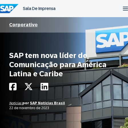
Ir
para
o
conteúdo
Corporativo
SAP tem nova líder de
Comunicação para América
Latina e Caribe
Notícias
por
SAP Notícias Brasil
22 de novembro de 2023