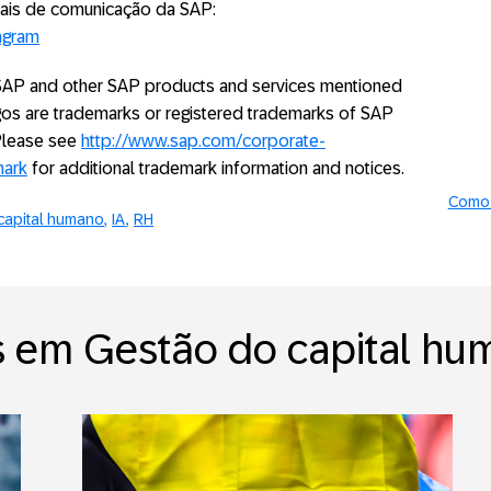
ais de comunicação da SAP:
agram
. SAP and other SAP products and services mentioned
logos are trademarks or registered trademarks of SAP
 Please see
http://www.sap.com/corporate-
mark
for additional trademark information and notices.
Como 
capital humano
IA
RH
s em Gestão do capital hu