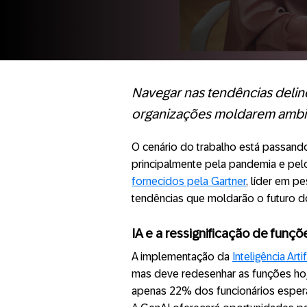
Navegar nas tendências deline
organizações moldarem ambien
O cenário do trabalho está passando
principalmente pela pandemia e pe
fornecidos pela Gartner
, líder em p
tendências que moldarão o futuro d
IA e a
ressignificação
de funçõ
A implementação da
Inteligência Artif
mas deve redesenhar as funções hoje
apenas 22% dos funcionários espera