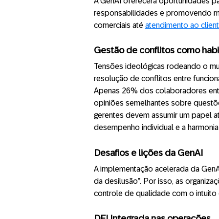
A GenAI oferecerá oportunidades pa
responsabilidades e promovendo m
comerciais até
atendimento ao clien
Gestão de conflitos como habi
Tensões ideológicas rodeando o mu
resolução de conflitos entre funcion
Apenas 26% dos colaboradores entr
opiniões semelhantes sobre questõe
gerentes devem assumir um papel ati
desempenho individual e a harmonia
Desafios e lições da GenAI
A implementação acelerada da GenAI 
da desilusão”. Por isso, as organiza
controle de qualidade com o intuito
DEI Integrada nas operações