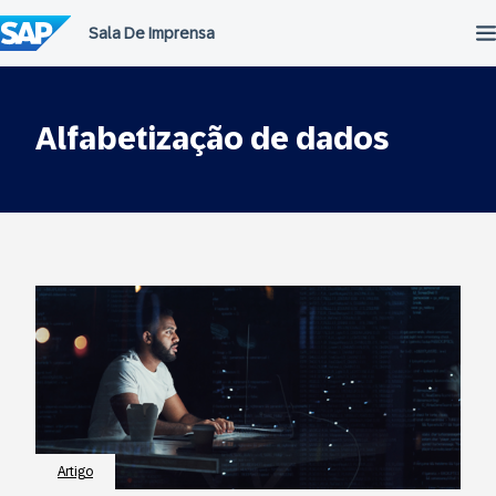
Ir
para
o
conteúdo
Alfabetização de dados
Artigo