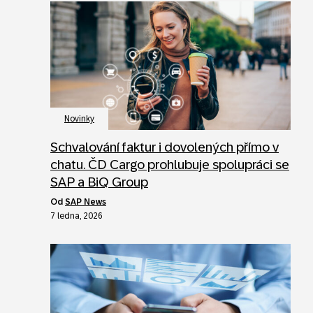
Novinky
Schvalování faktur i dovolených přímo v
chatu. ČD Cargo prohlubuje spolupráci se
SAP a BiQ Group
od
SAP News
7 ledna, 2026