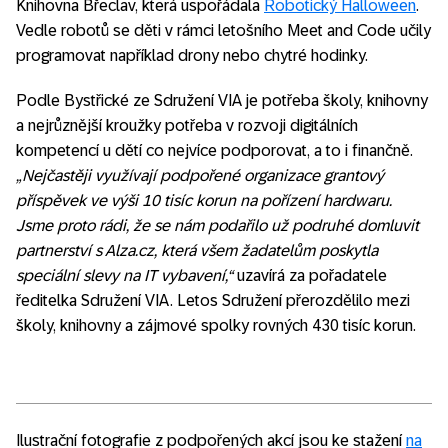
Knihovna Břeclav, která uspořádala
Robotický Halloween
.
Vedle robotů se děti v rámci letošního Meet and Code učily
programovat například drony nebo chytré hodinky.
Podle Bystřické ze Sdružení VIA je potřeba školy, knihovny
a nejrůznější kroužky potřeba v rozvoji digitálních
kompetencí u dětí co nejvíce podporovat, a to i finančně.
„Nejčastěji využívají podpořené organizace grantový
příspěvek ve výši 10 tisíc korun na pořízení hardwaru.
Jsme proto rádi, že se nám podařilo už podruhé domluvit
partnerství s Alza.cz, která všem žadatelům poskytla
speciální slevy na IT vybavení,“
uzavírá za pořadatele
ředitelka Sdružení VIA. Letos Sdružení přerozdělilo mezi
školy, knihovny a zájmové spolky rovných 430 tisíc korun.
Ilustrační fotografie z podpořených akcí jsou ke stažení
na