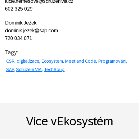
lucie.nemesova@sdruzenivia.cz
602 325 029
Dominik Ježek
dominik.jezek@sap.com
720 034 071
Tagy:
CSR
digitalizace
Ecosystem
Meet and Code
Programování
SAP
Sdružení VIA
TechSoup
Více vEkosystém