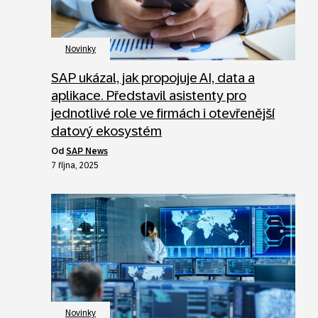
Novinky
SAP ukázal, jak propojuje AI, data a
aplikace. Představil asistenty pro
jednotlivé role ve firmách i otevřenější
datový ekosystém
od
SAP News
7 října, 2025
Novinky