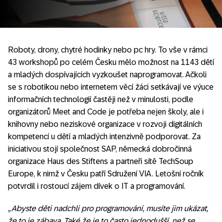
Roboty, drony, chytré hodinky nebo pc hry. To vše v rámci
43 workshopů po celém Česku mělo možnost na 1143 dětí
a mladých dospívajících vyzkoušet naprogramovat. Ačkoli
se s robotikou nebo internetem věcí žáci setkávají ve výuce
informačních technologií častěji než v minulosti, podle
organizátorů Meet and Code je potřeba nejen školy, ale i
knihovny nebo neziskové organizace v rozvoji digitálních
kompetencí u dětí a mladých intenzivně podporovat. Za
iniciativou stojí společnost SAP, německá dobročinná
organizace Haus des Stiftens a partneři sítě TechSoup
Europe, k nimž v Česku patří Sdružení VIA. Letošní ročník
potvrdil i rostoucí zájem dívek o IT a programování.
„Abyste děti nadchli pro programování, musíte jim ukázat,
že to je zábava. Také že je to často jednodušší, než se