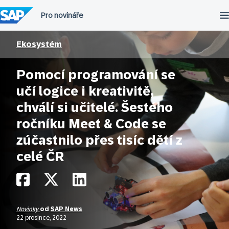
Přeskočit
na
obsah
Ekosystém
Pomocí programování se
učí logice i kreativitě,
chválí si učitelé. Šestého
ročníku Meet & Code se
zúčastnilo přes tisíc dětí z
celé ČR
Novinky
od
SAP News
22 prosince, 2022