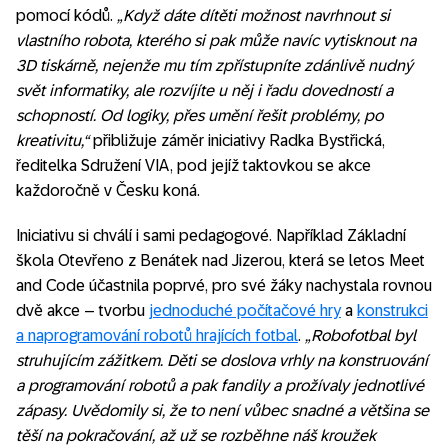
pomocí kódů.
„Když dáte dítěti možnost navrhnout si
vlastního robota, kterého si pak může navíc vytisknout na
3D tiskárně, nejenže mu tím zpřístupníte zdánlivě nudný
svět informatiky, ale rozvíjíte u něj i řadu dovedností a
schopností. Od logiky, přes umění řešit problémy, po
kreativitu,“
přibližuje záměr iniciativy Radka Bystřická,
ředitelka Sdružení VIA, pod jejíž taktovkou se akce
každoročně v Česku koná.
Iniciativu si chválí i sami pedagogové. Například Základní
škola Otevřeno z Benátek nad Jizerou, která se letos Meet
and Code účastnila poprvé, pro své žáky nachystala rovnou
dvě akce – tvorbu
jednoduché počítačové hry
a
konstrukci
a naprogramování robotů hrajících fotbal
.
„Robofotbal byl
struhujícím zážitkem. Děti se doslova vrhly na konstruování
a programování robotů a pak fandily a prožívaly jednotlivé
zápasy. Uvědomily si, že to není vůbec snadné a většina se
těší na pokračování, až už se rozběhne náš kroužek