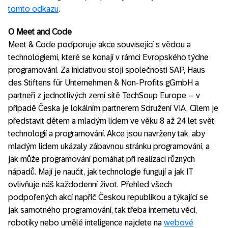
tomto odkazu
.
O Meet and Code
Meet & Code podporuje akce související s vědou a
technologiemi, které se konají v rámci Evropského týdne
programování. Za iniciativou stojí společnosti SAP, Haus
des Stiftens für Unternehmen & Non-Profits gGmbH a
partneři z jednotlivých zemí sítě TechSoup Europe – v
případě Česka je lokálním partnerem Sdružení VIA. Cílem je
představit dětem a mladým lidem ve věku 8 až 24 let svět
technologií a programování. Akce jsou navrženy tak, aby
mladým lidem ukázaly zábavnou stránku programování, a
jak může programování pomáhat při realizaci různých
nápadů. Mají je naučit, jak technologie fungují a jak IT
ovlivňuje náš každodenní život. Přehled všech
podpořených akcí napříč Českou republikou a týkající se
jak samotného programování, tak třeba internetu věcí,
robotiky nebo umělé inteligence najdete na
webové