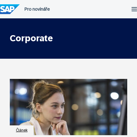
Přeskočit
na
obsah
Corporate
Článek