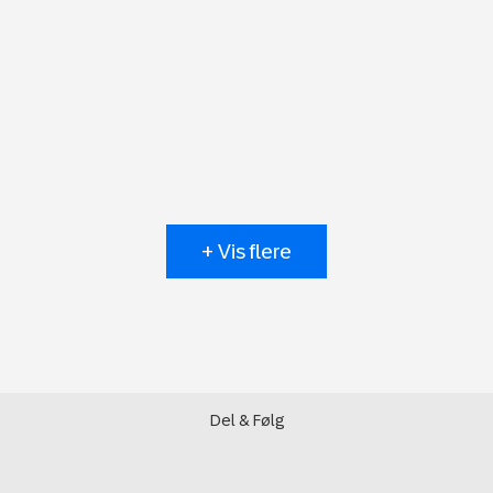
+ Vis flere
Del & Følg