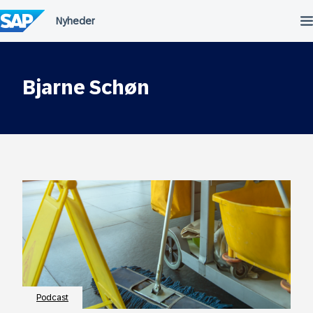
Spring
til
indholdet
Bjarne Schøn
Podcast