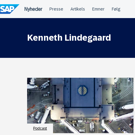
Spring
til
indholdet
Kenneth Lindegaard
Podcast