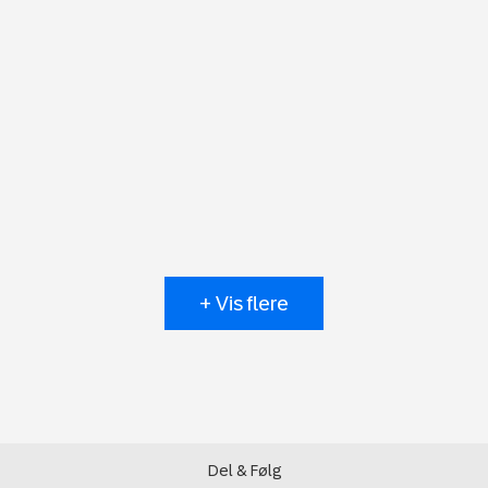
+ Vis flere
Del & Følg